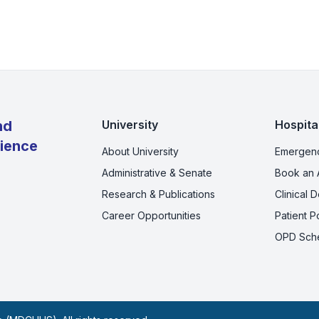
nd
University
Hospita
cience
About University
Emergenc
Administrative & Senate
Book an 
Research & Publications
Clinical 
Career Opportunities
Patient Po
OPD Sch