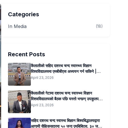
Categories
In Media
(18)
Recent Posts
कैलालीको सहिद दशरथ चन्द स्वास्थ्य विज्ञान
विश्वविद्यालयमा एमबीबीएस अध्ययन गर्न सकिने |
Kantipur Samachar
April 23, 2026
कैलालीको गेटामा दशरथ चन्द स्वास्थ्य विज्ञान
विशवविद्यालयको बैठक पछि यस्तो भन्छन् उपकुलपति
प्रा डा सुनिल कुमार जोशी …..
April 23, 2026
सहिद दशरथ चन्द स्वास्थ बिज्ञान बिश्वबिद्धालयद्वारा
आगामी सैक्षिकसत्रमा ५० जना एमबिबिएस, ३० जना