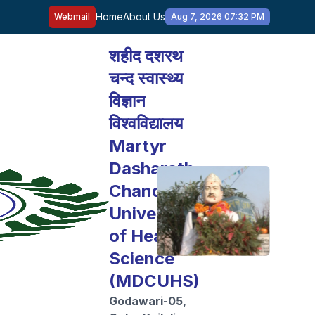
Home
About Us
Webmail
Aug 7, 2026 07:32 PM
शहीद दशरथ
चन्द स्वास्थ्य
विज्ञान
विश्वविद्यालय
Martyr
Dasharath
Chand
University
of Health
Science
(MDCUHS)
Godawari-05,