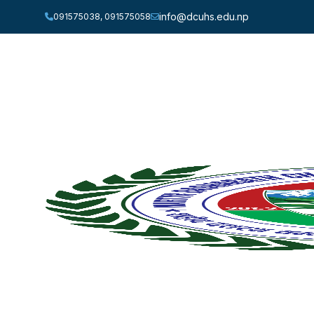
info@dcuhs.edu.np
091575038, 091575058