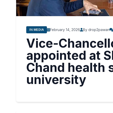
February 14, 2026
By drop2pawan
IN MEDIA
Vice-Chancello
appointed at 
Chand health 
university