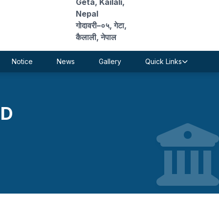
Geta, Kailali,
Nepal
गोदावरी–०५, गेटा,
कैलाली, नेपाल
Notice
News
Gallery
Quick Links
ED