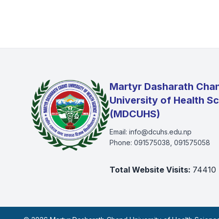
Martyr Dasharath Cha
University of Health S
(MDCUHS)
Email:
info@dcuhs.edu.np
Phone:
091575038, 091575058
Total Website Visits:
74410