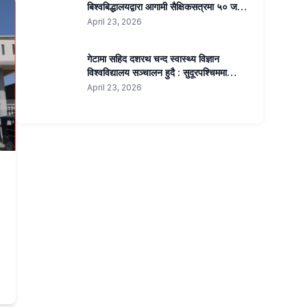
बिश्वबिद्धालयद्वारा आगामी सैक्षिकसत्रमा ५० जना
एमबिबिएस, ३० जना बीएस्सी नर्सिङ, २० जना
April 23, 2026
बीएमएलटी र २० जना अप्टोमेट्रीतर्फ कोटा
सिफारिस । ३ सय शैयाको शिक्षण अस्पताल पनि
गेटामा सहिद दशरथ चन्द स्वास्थ्य विज्ञान
सञ्चालन हुने ।
विश्वविद्यालय सञ्चालन हुदै : सुदूरपश्चिममा
चिकित्सा शिक्षाको नयाँ युग
April 23, 2026