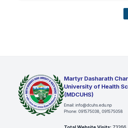
Martyr Dasharath Cha
University of Health S
(MDCUHS)
Email:
info@dcuhs.edu.np
Phone:
091575038, 091575058
Total Website Visits:
73266