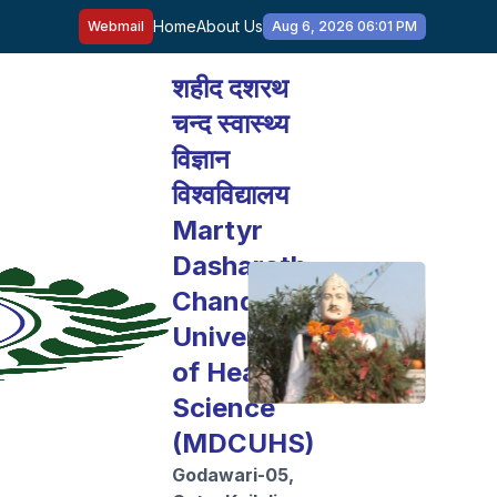
Home
About Us
Webmail
Aug 6, 2026 06:01 PM
शहीद दशरथ
चन्द स्वास्थ्य
विज्ञान
विश्वविद्यालय
Martyr
Dasharath
Chand
University
of Health
Science
(MDCUHS)
Godawari-05,