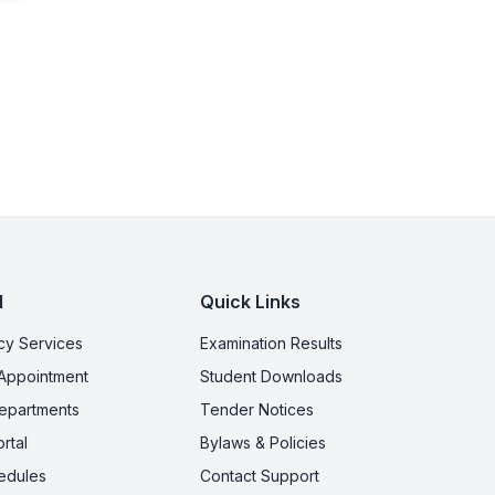
l
Quick Links
y Services
Examination Results
Appointment
Student Downloads
Departments
Tender Notices
rtal
Bylaws & Policies
edules
Contact Support