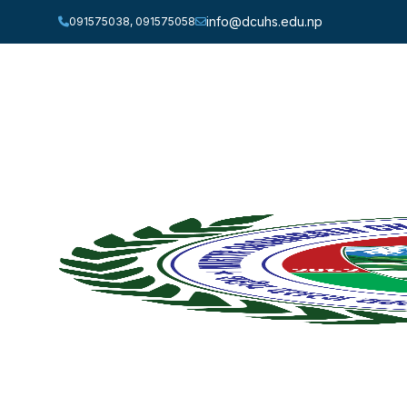
info@dcuhs.edu.np
091575038, 091575058