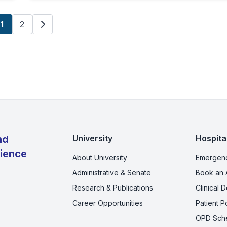
1
2
nd
University
Hospita
cience
About University
Emergenc
Administrative & Senate
Book an 
Research & Publications
Clinical 
Career Opportunities
Patient Po
OPD Sch