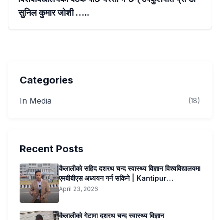
सुनिल कुमार जोशी …..
Categories
In Media
(18)
Recent Posts
कैलालीको सहिद दशरथ चन्द स्वास्थ्य विज्ञान विश्वविद्यालयमा
एमबीबीएस अध्ययन गर्न सकिने | Kantipur
Samachar
April 23, 2026
कैलालीको गेटामा दशरथ चन्द स्वास्थ्य विज्ञान