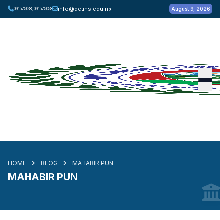
info@dcuhs.edu.np
August 9, 2026
091575038, 091575058
HOME
BLOG
MAHABIR PUN
MAHABIR PUN