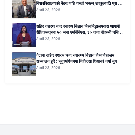
विशवविद्यालयको बैठक पछि यस्तो भन्छन् उपकुलपति प्रा डा
सुनिल कुमार जोशी …..
April 23, 2026
सहिद दशरथ चन्द स्वास्थ बिज्ञान बिश्वबिद्धालयद्वारा आगामी
सैक्षिकसत्रमा ५० जना एमबिबिएस, ३० जना बीएस्सी नर्सिङ,
२० जना बीएमएलटी र २० जना अप्टोमेट्रीतर्फ कोटा
April 23, 2026
सिफारिस । ३ सय शैयाको शिक्षण अस्पताल पनि सञ्चालन
हुने ।
गेटामा सहिद दशरथ चन्द स्वास्थ्य विज्ञान विश्वविद्यालय
सञ्चालन हुदै : सुदूरपश्चिममा चिकित्सा शिक्षाको नयाँ युग
April 23, 2026