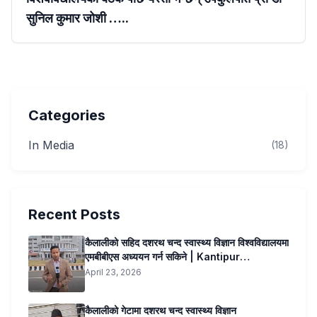
सुनिल कुमार जोशी …..
Categories
In Media
(18)
Recent Posts
कैलालीको सहिद दशरथ चन्द स्वास्थ्य विज्ञान विश्वविद्यालयमा
एमबीबीएस अध्ययन गर्न सकिने | Kantipur
Samachar
April 23, 2026
कैलालीको गेटामा दशरथ चन्द स्वास्थ्य विज्ञान