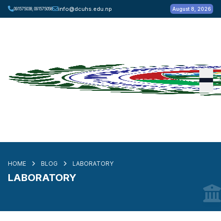
info@dcuhs.edu.np
August 8, 2026
091575038, 091575058
HOME
BLOG
LABORATORY
LABORATORY