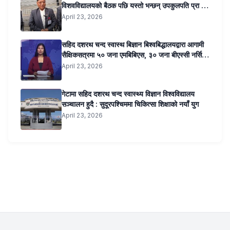
विशवविद्यालयको बैठक पछि यस्तो भन्छन् उपकुलपति प्रा डा
सुनिल कुमार जोशी …..
April 23, 2026
सहिद दशरथ चन्द स्वास्थ बिज्ञान बिश्वबिद्धालयद्वारा आगामी
सैक्षिकसत्रमा ५० जना एमबिबिएस, ३० जना बीएस्सी नर्सिङ,
२० जना बीएमएलटी र २० जना अप्टोमेट्रीतर्फ कोटा
April 23, 2026
सिफारिस । ३ सय शैयाको शिक्षण अस्पताल पनि सञ्चालन
हुने ।
गेटामा सहिद दशरथ चन्द स्वास्थ्य विज्ञान विश्वविद्यालय
सञ्चालन हुदै : सुदूरपश्चिममा चिकित्सा शिक्षाको नयाँ युग
April 23, 2026