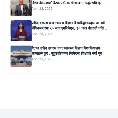
विशवविद्यालयको बैठक पछि यस्तो भन्छन् उपकुलपति प्रा डा
सुनिल कुमार जोशी …..
April 23, 2026
सहिद दशरथ चन्द स्वास्थ बिज्ञान बिश्वबिद्धालयद्वारा आगामी
सैक्षिकसत्रमा ५० जना एमबिबिएस, ३० जना बीएस्सी नर्सिङ,
२० जना बीएमएलटी र २० जना अप्टोमेट्रीतर्फ कोटा
April 23, 2026
सिफारिस । ३ सय शैयाको शिक्षण अस्पताल पनि सञ्चालन
हुने ।
गेटामा सहिद दशरथ चन्द स्वास्थ्य विज्ञान विश्वविद्यालय
सञ्चालन हुदै : सुदूरपश्चिममा चिकित्सा शिक्षाको नयाँ युग
April 23, 2026