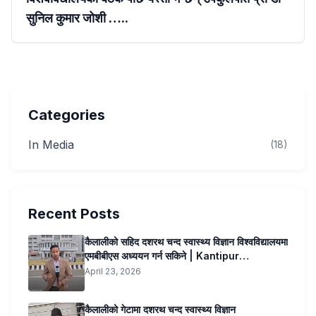
सुनिल कुमार जोशी …..
Categories
In Media
(18)
Recent Posts
कैलालीको सहिद दशरथ चन्द स्वास्थ्य विज्ञान विश्वविद्यालयमा
एमबीबीएस अध्ययन गर्न सकिने | Kantipur
Samachar
April 23, 2026
कैलालीको गेटामा दशरथ चन्द स्वास्थ्य विज्ञान