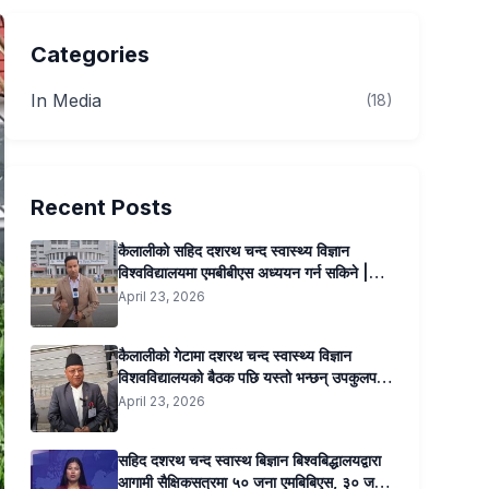
Categories
In Media
(18)
Recent Posts
कैलालीको सहिद दशरथ चन्द स्वास्थ्य विज्ञान
विश्वविद्यालयमा एमबीबीएस अध्ययन गर्न सकिने |
Kantipur Samachar
April 23, 2026
कैलालीको गेटामा दशरथ चन्द स्वास्थ्य विज्ञान
विशवविद्यालयको बैठक पछि यस्तो भन्छन् उपकुलपति
प्रा डा सुनिल कुमार जोशी …..
April 23, 2026
सहिद दशरथ चन्द स्वास्थ बिज्ञान बिश्वबिद्धालयद्वारा
आगामी सैक्षिकसत्रमा ५० जना एमबिबिएस, ३० जना