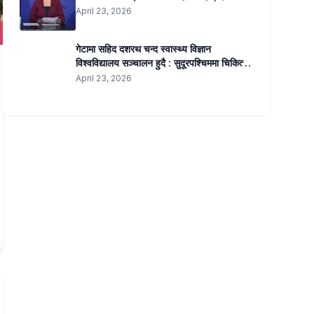
बीएस्सी नर्सिङ, २० जना बीएमएलटी र २० जना
April 23, 2026
अप्टोमेट्रीतर्फ कोटा सिफारिस । ३ सय शैयाको
शिक्षण अस्पताल पनि सञ्चालन हुने ।
गेटामा सहिद दशरथ चन्द स्वास्थ्य विज्ञान
विश्वविद्यालय सञ्चालन हुदै : सुदूरपश्चिममा चिकित्सा
शिक्षाको नयाँ युग
April 23, 2026