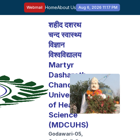
Home
About Us
Webmail
Aug 6, 2026 11:17 PM
शहीद दशरथ
चन्द स्वास्थ्य
विज्ञान
विश्वविद्यालय
Martyr
Dasharath
Chand
University
of Health
Science
(MDCUHS)
Godawari-05,